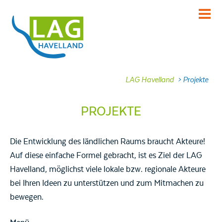
KENNENLERNEN
Über uns
INFORMIEREN
LAG Havelland
>
Projekte
Aktuelles
MITMACHEN
PROJEKTE
Projekte
DABEI SEIN
Die Entwicklung des ländlichen Raums braucht Akteure!
Veranstaltungen
Auf diese einfache Formel gebracht, ist es Ziel der LAG
Havelland, möglichst viele lokale bzw. regionale Akteure
NACHLESEN
bei Ihren Ideen zu unterstützen und zum Mitmachen zu
Dokumente
bewegen.
FRAGEN
Kontakt