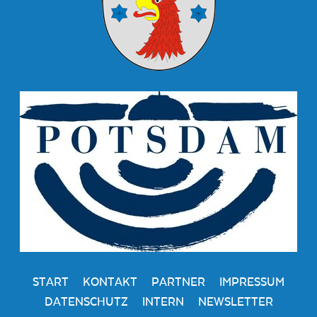
START
KONTAKT
PARTNER
IMPRESSUM
DATENSCHUTZ
INTERN
NEWSLETTER