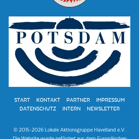
START
KONTAKT
PARTNER
IMPRESSUM
DATENSCHUTZ
INTERN
NEWSLETTER
© 2015-2026 Lokale Aktionsgruppe Havelland e.V.
Die Website wurde gefördert aus dem Europäischen