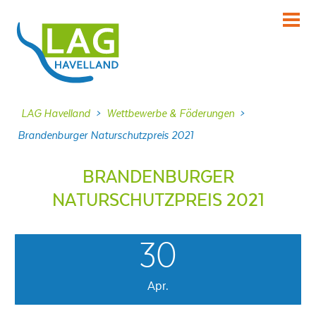
KENNENLERNEN
Über uns
INFORMIEREN
LAG Havelland
>
Wettbewerbe & Föderungen
>
Aktuelles
Brandenburger Naturschutzpreis 2021
MITMACHEN
Projekte
BRANDENBURGER
NATURSCHUTZPREIS 2021
DABEI SEIN
Veranstaltungen
30
NACHLESEN
Dokumente
Apr.
FRAGEN
Kontakt