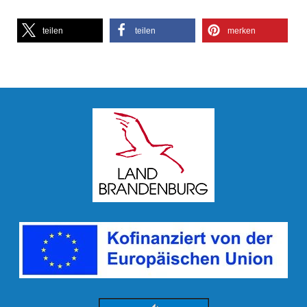
teilen
teilen
merken