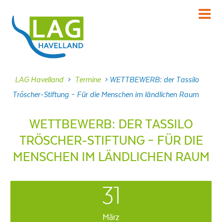
KENNENLERNEN
Über uns
INFORMIEREN
LAG Havelland
>
Termine
>
WETTBEWERB: der Tassilo
Aktuelles
Tröscher-Stiftung – Für die Menschen im ländlichen Raum
MITMACHEN
Projekte
WETTBEWERB: DER TASSILO
TRÖSCHER-STIFTUNG – FÜR DIE
DABEI SEIN
Veranstaltungen
MENSCHEN IM LÄNDLICHEN RAUM
NACHLESEN
Dokumente
31
FRAGEN
Kontakt
März