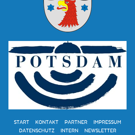
START
KONTAKT
PARTNER
IMPRESSUM
DATENSCHUTZ
INTERN
NEWSLETTER