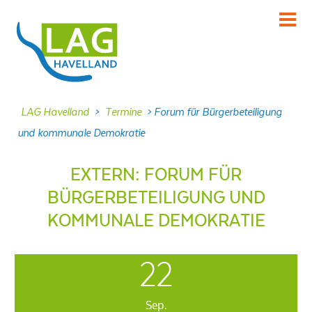
KENNENLERNEN
Über uns
INFORMIEREN
LAG Havelland
>
Termine
>
Forum für Bürgerbeteiligung
Aktuelles
und kommunale Demokratie
MITMACHEN
Projekte
EXTERN: FORUM FÜR
BÜRGERBETEILIGUNG UND
DABEI SEIN
Veranstaltungen
KOMMUNALE DEMOKRATIE
NACHLESEN
Dokumente
22
FRAGEN
Kontakt
Sep.