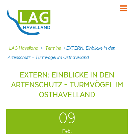
KENNENLERNEN
Über uns
INFORMIEREN
LAG Havelland
>
Termine
>
EXTERN: Einblicke in den
Aktuelles
Artenschutz – Turmvögel im Osthavelland
MITMACHEN
Projekte
EXTERN: EINBLICKE IN DEN
ARTENSCHUTZ – TURMVÖGEL IM
DABEI SEIN
Veranstaltungen
OSTHAVELLAND
NACHLESEN
Dokumente
09
FRAGEN
Kontakt
Feb.