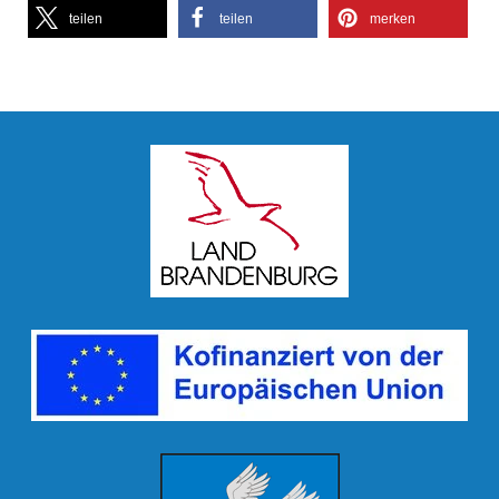
teilen
teilen
merken