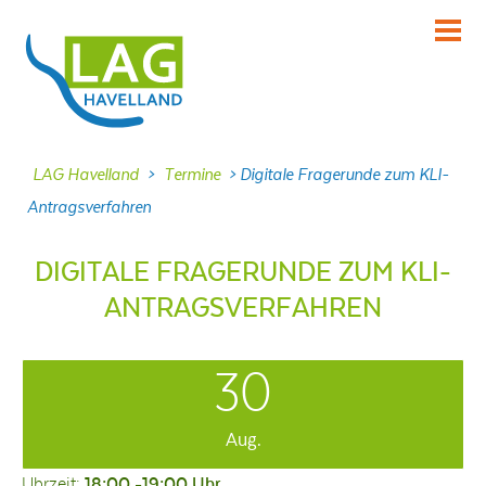
KENNENLERNEN
Über uns
INFORMIEREN
LAG Havelland
>
Termine
>
Digitale Fragerunde zum KLI-
Aktuelles
Antragsverfahren
MITMACHEN
Projekte
DIGITALE FRAGERUNDE ZUM KLI-
ANTRAGSVERFAHREN
DABEI SEIN
Veranstaltungen
30
NACHLESEN
Dokumente
Aug.
FRAGEN
Kontakt
Uhrzeit:
18:00 -19:00 Uhr