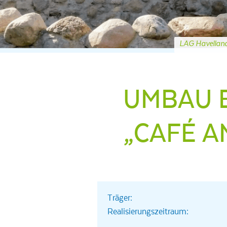
LAG Havellan
UMBAU 
„CAFÉ A
Träger:
Realisierungszeitraum: