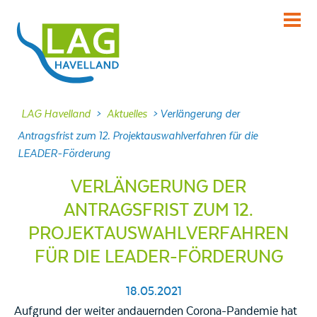
KENNENLERNEN
Über uns
INFORMIEREN
LAG Havelland
>
Aktuelles
>
Verlängerung der
Aktuelles
Antragsfrist zum 12. Projektauswahlverfahren für die
LEADER-Förderung
MITMACHEN
Projekte
VERLÄNGERUNG DER
DABEI SEIN
ANTRAGSFRIST ZUM 12.
Veranstaltungen
PROJEKTAUSWAHLVERFAHREN
NACHLESEN
FÜR DIE LEADER-FÖRDERUNG
Dokumente
FRAGEN
18.05.2021
Kontakt
Aufgrund der weiter andauernden Corona-Pandemie hat