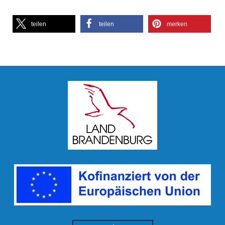
teilen
teilen
merken