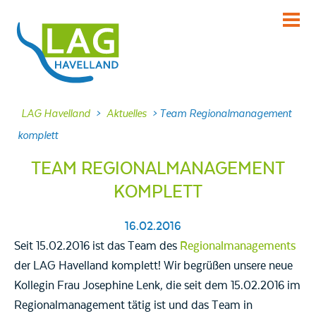
KENNENLERNEN
Über uns
INFORMIEREN
LAG Havelland
>
Aktuelles
>
Team Regionalmanagement
Aktuelles
komplett
MITMACHEN
TEAM REGIONALMANAGEMENT
Projekte
KOMPLETT
DABEI SEIN
Veranstaltungen
16.02.2016
NACHLESEN
Seit 15.02.2016 ist das Team des
Regionalmanagements
Dokumente
der LAG Havelland komplett! Wir begrüßen unsere neue
Kollegin Frau Josephine Lenk, die seit dem 15.02.2016 im
FRAGEN
Regionalmanagement tätig ist und das Team in
Kontakt