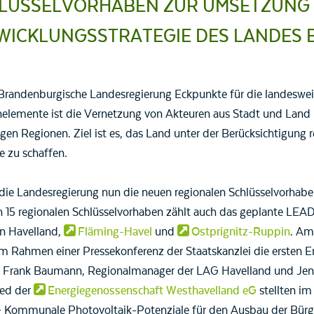
LÜSSELVORHABEN ZUR UMSETZUNG
WICKLUNGSSTRATEGIE DES LANDES
Brandenburgische Landesregierung Eckpunkte für die landeswei
ernelemente ist die Vernetzung von Akteuren aus Stadt und La
gen Regionen. Ziel ist es, das Land unter der Berücksichtigung 
e zu schaffen.
e Landesregierung nun die neuen regionalen Schlüsselvorhaben
n 15 regionalen Schlüsselvorhaben zählt auch das geplante LE
Gn Havelland,
Fläming-Havel
und
Ostprignitz-Ruppin
. Am
im Rahmen einer Pressekonferenz der Staatskanzlei die ersten Er
f. Frank Baumann, Regionalmanager der LAG Havelland und Je
ed der
Energiegenossenschaft Westhavelland eG
stellten i
 Kommunale Photovoltaik-Potenziale für den Ausbau der Bürge