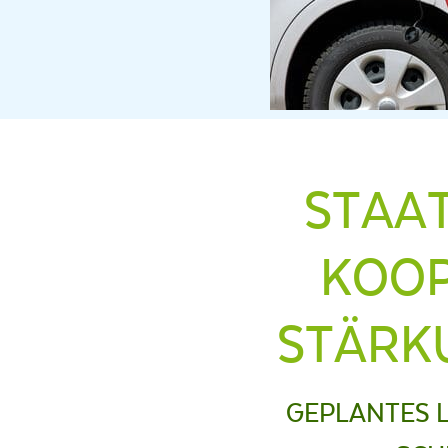
STAA
KOOP
STÄRK
GEPLANTES L