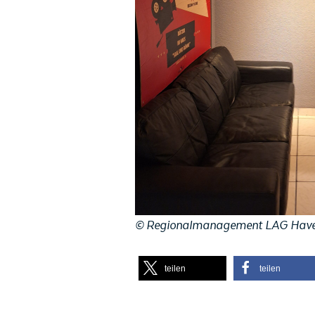
©
Regionalmanagement LAG Have
teilen
teilen