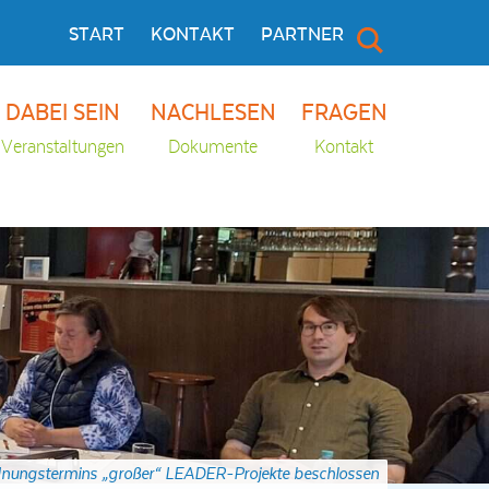
START
KONTAKT
PARTNER
DABEI SEIN
NACHLESEN
FRAGEN
Veranstaltungen
Dokumente
Kontakt
dnungstermins „großer“ LEADER-Projekte beschlossen