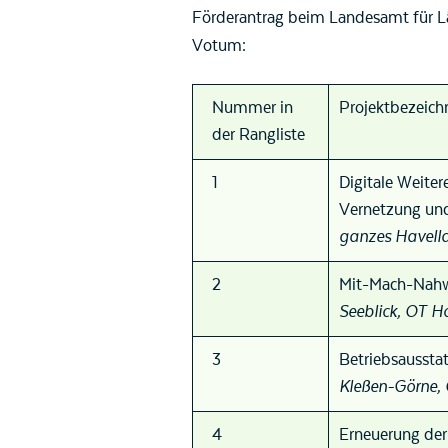
Förderantrag beim Landesamt für Län
Votum:
Nummer in
Projektbezeich
der Rangliste
1
Digitale Weite
Vernetzung und
ganzes Havell
2
Mit-Mach-Nahw
Seeblick, OT 
3
Betriebsaussta
Kleßen-Görne,
4
Erneuerung der 