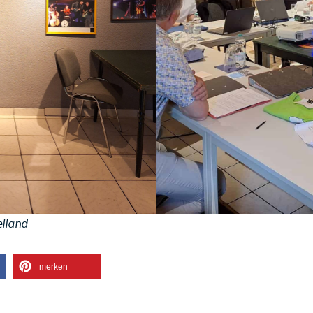
lland
merken