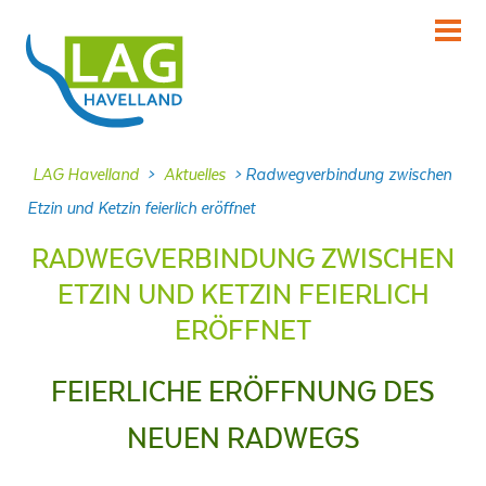
KENNENLERNEN
Über uns
INFORMIEREN
LAG Havelland
>
Aktuelles
>
Radwegverbindung zwischen
Aktuelles
Etzin und Ketzin feierlich eröffnet
MITMACHEN
RADWEGVERBINDUNG ZWISCHEN
Projekte
ETZIN UND KETZIN FEIERLICH
DABEI SEIN
ERÖFFNET
Veranstaltungen
NACHLESEN
FEIERLICHE ERÖFFNUNG DES
Dokumente
NEUEN RADWEGS
FRAGEN
Kontakt