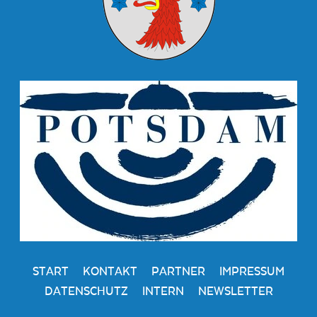
START
KONTAKT
PARTNER
IMPRESSUM
DATENSCHUTZ
INTERN
NEWSLETTER