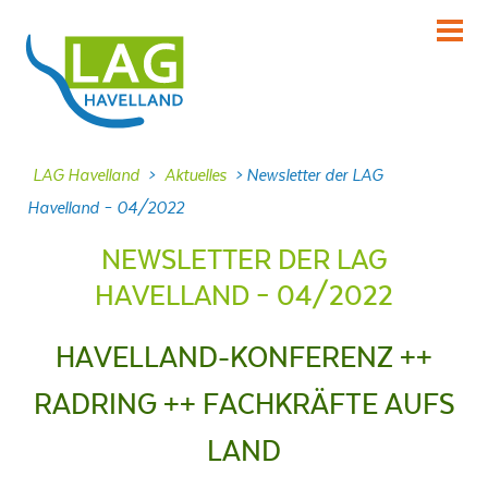
KENNENLERNEN
Über uns
INFORMIEREN
LAG Havelland
>
Aktuelles
>
Newsletter der LAG
Aktuelles
Havelland – 04/2022
MITMACHEN
NEWSLETTER DER LAG
Projekte
HAVELLAND – 04/2022
DABEI SEIN
Veranstaltungen
HAVELLAND-KONFERENZ ++
NACHLESEN
RADRING ++ FACHKRÄFTE AUFS
Dokumente
LAND
FRAGEN
Kontakt