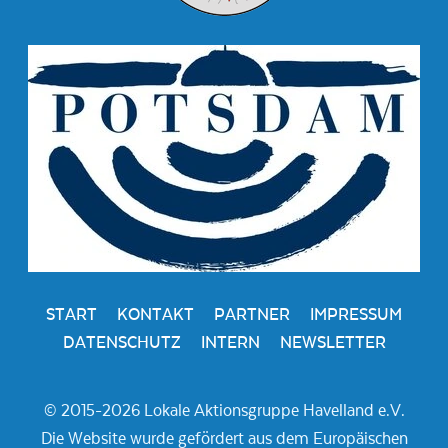
START
KONTAKT
PARTNER
IMPRESSUM
DATENSCHUTZ
INTERN
NEWSLETTER
© 2015-2026 Lokale Aktionsgruppe Havelland e.V.
Die Website wurde gefördert aus dem Europäischen