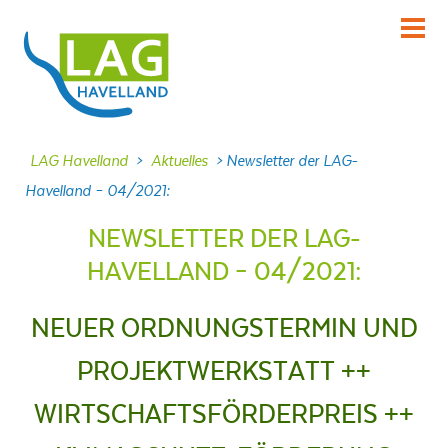
KENNENLERNEN
Über uns
INFORMIEREN
LAG Havelland
>
Aktuelles
>
Newsletter der LAG-
Aktuelles
Havelland – 04/2021:
MITMACHEN
NEWSLETTER DER LAG-
Projekte
HAVELLAND – 04/2021:
DABEI SEIN
Veranstaltungen
NEUER ORDNUNGSTERMIN UND
NACHLESEN
PROJEKTWERKSTATT ++
Dokumente
WIRTSCHAFTSFÖRDERPREIS ++
FRAGEN
Kontakt