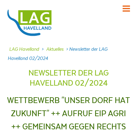
KENNENLERNEN
Über uns
INFORMIEREN
LAG Havelland
>
Aktuelles
>
Newsletter der LAG
Aktuelles
Havelland 02/2024
MITMACHEN
NEWSLETTER DER LAG
Projekte
HAVELLAND 02/2024
DABEI SEIN
Veranstaltungen
WETTBEWERB "UNSER DORF HAT
NACHLESEN
ZUKUNFT" ++ AUFRUF EIP AGRI
Dokumente
++ GEMEINSAM GEGEN RECHTS
FRAGEN
Kontakt