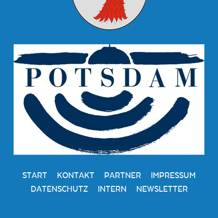
START
KONTAKT
PARTNER
IMPRESSUM
DATENSCHUTZ
INTERN
NEWSLETTER