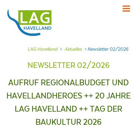
KENNENLERNEN
Über uns
INFORMIEREN
LAG Havelland
>
Aktuelles
>
Newsletter 02/2026
Aktuelles
NEWSLETTER 02/2026
MITMACHEN
Projekte
AUFRUF REGIONALBUDGET UND
DABEI SEIN
HAVELLANDHEROES ++ 20 JAHRE
Veranstaltungen
NACHLESEN
LAG HAVELLAND ++ TAG DER
Dokumente
BAUKULTUR 2026
FRAGEN
Kontakt