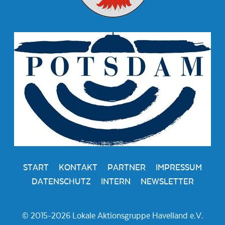
START
KONTAKT
PARTNER
IMPRESSUM
DATENSCHUTZ
INTERN
NEWSLETTER
© 2015-2026 Lokale Aktionsgruppe Havelland e.V.