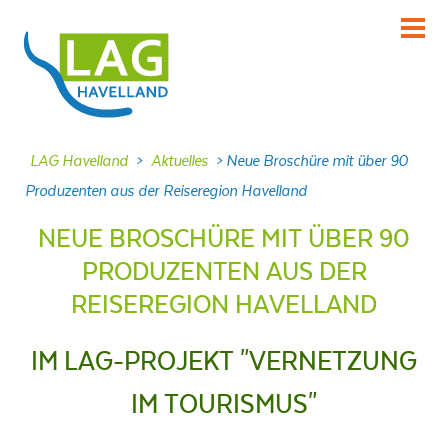
KENNENLERNEN
Über uns
INFORMIEREN
LAG Havelland
>
Aktuelles
>
Neue Broschüre mit über 90
Aktuelles
Produzenten aus der Reiseregion Havelland
MITMACHEN
NEUE BROSCHÜRE MIT ÜBER 90
Projekte
PRODUZENTEN AUS DER
DABEI SEIN
REISEREGION HAVELLAND
Veranstaltungen
NACHLESEN
IM LAG-PROJEKT "VERNETZUNG
Dokumente
IM TOURISMUS"
FRAGEN
Kontakt