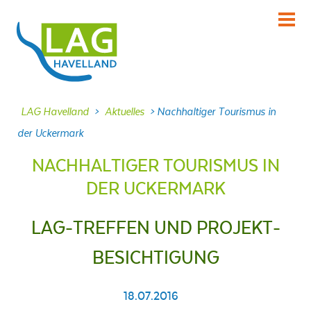
KENNENLERNEN
Über uns
INFORMIEREN
LAG Havelland
>
Aktuelles
>
Nachhaltiger Tourismus in
Aktuelles
der Uckermark
MITMACHEN
NACHHALTIGER TOURISMUS IN
Projekte
DER UCKERMARK
DABEI SEIN
Veranstaltungen
LAG-TREFFEN UND PROJEKT-
NACHLESEN
BESICHTIGUNG
Dokumente
FRAGEN
18.07.2016
Kontakt