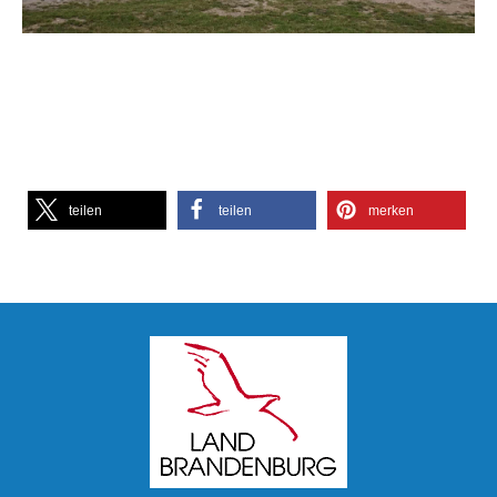
teilen
teilen
merken