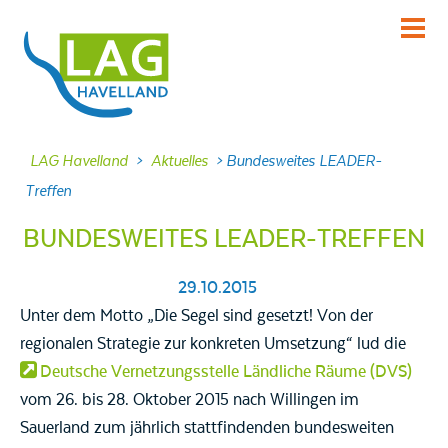
KENNENLERNEN
Über uns
INFORMIEREN
LAG Havelland
>
Aktuelles
>
Bundesweites LEADER-
Aktuelles
Treffen
MITMACHEN
BUNDESWEITES LEADER-TREFFEN
Projekte
DABEI SEIN
29.10.2015
Veranstaltungen
Unter dem Motto „Die Segel sind gesetzt! Von der
regionalen Strategie zur konkreten Umsetzung“ lud die
NACHLESEN
Deutsche Vernetzungsstelle Ländliche Räume (DVS)
Dokumente
vom 26. bis 28. Oktober 2015 nach Willingen im
FRAGEN
Sauerland zum jährlich stattfindenden bundesweiten
Kontakt