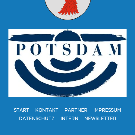
START
KONTAKT
PARTNER
IMPRESSUM
DATENSCHUTZ
INTERN
NEWSLETTER