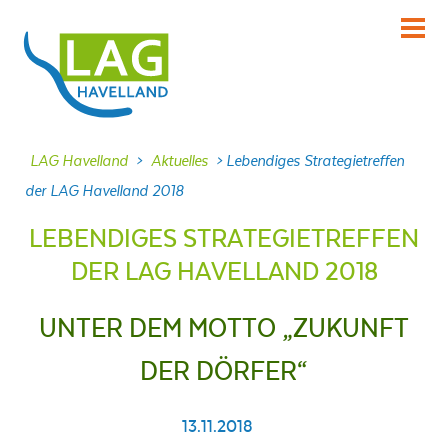
KENNENLERNEN
Über uns
INFORMIEREN
LAG Havelland
>
Aktuelles
>
Lebendiges Strategietreffen
Aktuelles
der LAG Havelland 2018
MITMACHEN
LEBENDIGES STRATEGIETREFFEN
Projekte
DER LAG HAVELLAND 2018
DABEI SEIN
Veranstaltungen
UNTER DEM MOTTO „ZUKUNFT
NACHLESEN
DER DÖRFER“
Dokumente
FRAGEN
13.11.2018
Kontakt