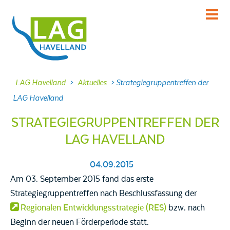
KENNENLERNEN
Über uns
INFORMIEREN
LAG Havelland
>
Aktuelles
>
Strategiegruppentreffen der
Aktuelles
LAG Havelland
MITMACHEN
STRATEGIEGRUPPENTREFFEN DER
Projekte
LAG HAVELLAND
DABEI SEIN
Veranstaltungen
04.09.2015
NACHLESEN
Am 03. September 2015 fand das erste
Dokumente
Strategiegruppentreffen nach Beschlussfassung der
Regionalen Entwicklungsstrategie (RES)
bzw. nach
FRAGEN
Beginn der neuen Förderperiode statt.
Kontakt