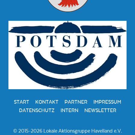
START
KONTAKT
PARTNER
IMPRESSUM
DATENSCHUTZ
INTERN
NEWSLETTER
© 2015-2026 Lokale Aktionsgruppe Havelland e.V.