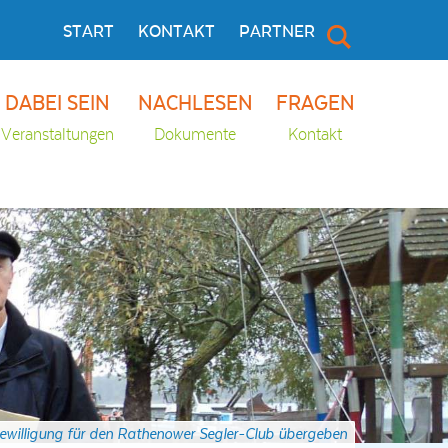
START
KONTAKT
PARTNER
DABEI SEIN
NACHLESEN
FRAGEN
Veranstaltungen
Dokumente
Kontakt
ewilligung für den Rathenower Segler-Club übergeben