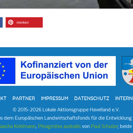
merken
KT
PARTNER
IMPRESSUM
DATENSCHUTZ
INTERN
© 2015-2026 Lokale Aktionsgruppe Havelland e.V.
us dem Europäischen Landwirtschaftsfonds für die Entwicklung
Sascha Kohlmann
,
Phragmites australis
von
Paul Schulze
; beid