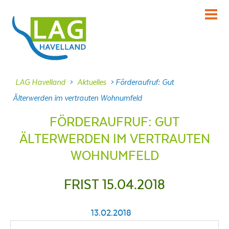
KENNENLERNEN
Über uns
INFORMIEREN
LAG Havelland
>
Aktuelles
>
Förderaufruf: Gut
Aktuelles
Älterwerden im vertrauten Wohnumfeld
MITMACHEN
FÖRDERAUFRUF: GUT
Projekte
ÄLTERWERDEN IM VERTRAUTEN
DABEI SEIN
WOHNUMFELD
Veranstaltungen
NACHLESEN
FRIST 15.04.2018
Dokumente
FRAGEN
13.02.2018
Kontakt