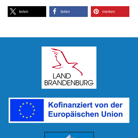
teilen
teilen
merken