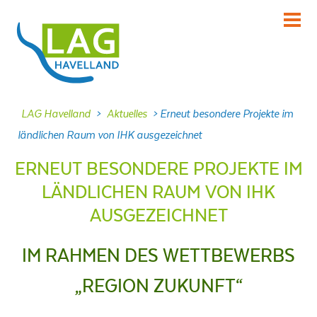
KENNENLERNEN
Über uns
INFORMIEREN
LAG Havelland
>
Aktuelles
>
Erneut besondere Projekte im
Aktuelles
ländlichen Raum von IHK ausgezeichnet
MITMACHEN
ERNEUT BESONDERE PROJEKTE IM
Projekte
LÄNDLICHEN RAUM VON IHK
DABEI SEIN
AUSGEZEICHNET
Veranstaltungen
NACHLESEN
IM RAHMEN DES WETTBEWERBS
Dokumente
„REGION ZUKUNFT“
FRAGEN
Kontakt