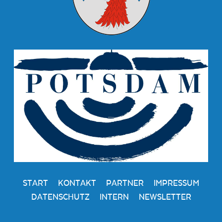
START
KONTAKT
PARTNER
IMPRESSUM
DATENSCHUTZ
INTERN
NEWSLETTER