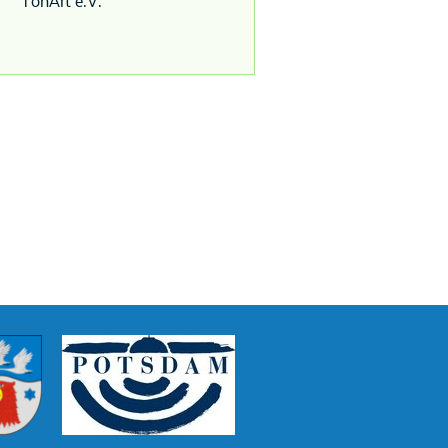
TonArt e.V.