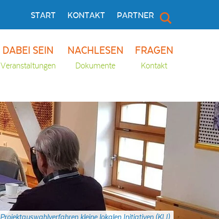
START
KONTAKT
PARTNER
DABEI SEIN
NACHLESEN
FRAGEN
Veranstaltungen
Dokumente
Kontakt
Projektauswahlverfahren kleine lokalen Initiativen (KLI)