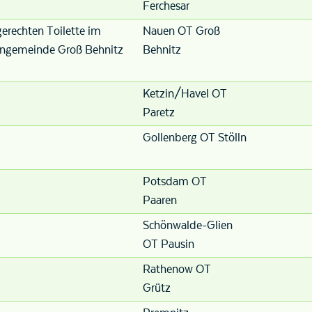
Ferchesar
erechten Toilette im
Nauen OT Groß
engemeinde Groß Behnitz
Behnitz
Ketzin/Havel OT
Paretz
Gollenberg OT Stölln
Potsdam OT
Paaren
Schönwalde-Glien
OT Pausin
Rathenow OT
Grütz