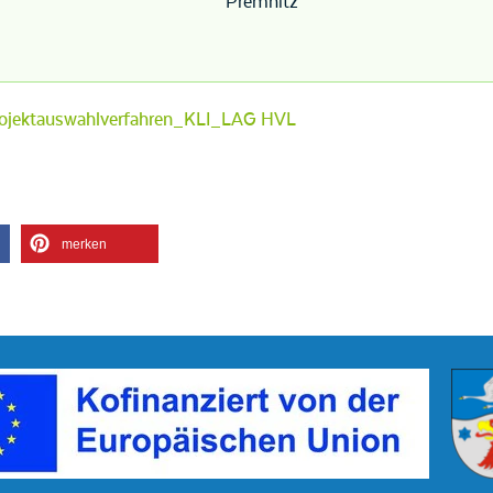
Premnitz
 Projektauswahlverfahren_KLI_LAG HVL
merken