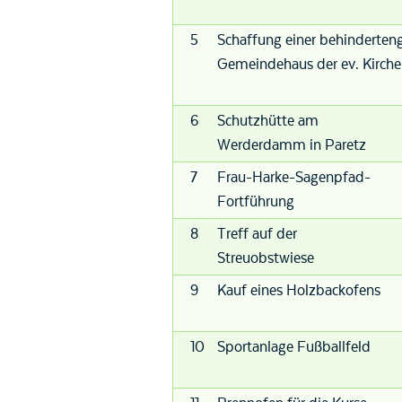
5
Schaffung einer behinderteng
Gemeindehaus der ev. Kirch
6
Schutzhütte am
Werderdamm in Paretz
7
Frau-Harke-Sagenpfad-
Fortführung
8
Treff auf der
Streuobstwiese
9
Kauf eines Holzbackofens
10
Sportanlage Fußballfeld