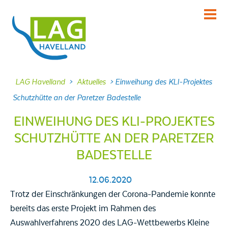
KENNENLERNEN
Über uns
INFORMIEREN
LAG Havelland
>
Aktuelles
>
Einweihung des KLI-Projektes
Aktuelles
Schutzhütte an der Paretzer Badestelle
MITMACHEN
EINWEIHUNG DES KLI-PROJEKTES
Projekte
SCHUTZHÜTTE AN DER PARETZER
DABEI SEIN
BADESTELLE
Veranstaltungen
NACHLESEN
12.06.2020
Dokumente
Trotz der Einschränkungen der Corona-Pandemie konnte
bereits das erste Projekt im Rahmen des
FRAGEN
Kontakt
Auswahlverfahrens 2020 des LAG-Wettbewerbs Kleine