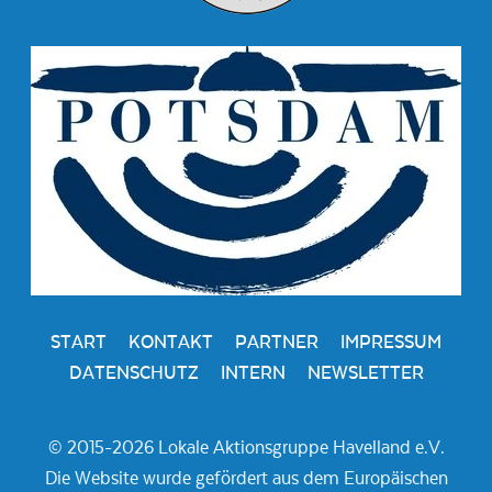
START
KONTAKT
PARTNER
IMPRESSUM
DATENSCHUTZ
INTERN
NEWSLETTER
© 2015-2026 Lokale Aktionsgruppe Havelland e.V.
Die Website wurde gefördert aus dem Europäischen