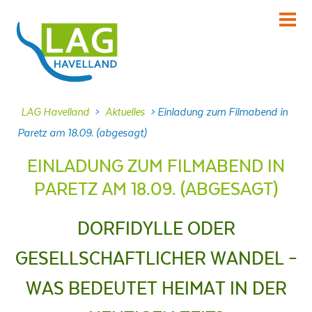
KENNENLERNEN
Über uns
INFORMIEREN
LAG Havelland
>
Aktuelles
>
Einladung zum Filmabend in
Aktuelles
Paretz am 18.09. (abgesagt)
MITMACHEN
EINLADUNG ZUM FILMABEND IN
Projekte
PARETZ AM 18.09. (ABGESAGT)
DABEI SEIN
Veranstaltungen
DORFIDYLLE ODER
NACHLESEN
GESELLSCHAFTLICHER WANDEL –
Dokumente
WAS BEDEUTET HEIMAT IN DER
FRAGEN
Kontakt