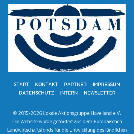
START
KONTAKT
PARTNER
IMPRESSUM
DATENSCHUTZ
INTERN
NEWSLETTER
© 2015-2026 Lokale Aktionsgruppe Havelland e.V.
Die Website wurde gefördert aus dem Europäischen
Landwirtschaftsfonds für die Entwicklung des ländlichen