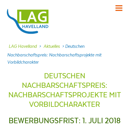
KENNENLERNEN
Über uns
INFORMIEREN
LAG Havelland
>
Aktuelles
>
Deutschen
Aktuelles
Nachbarschaftspreis: Nachbarschaftsprojekte mit
Vorbildcharakter
MITMACHEN
Projekte
DEUTSCHEN
DABEI SEIN
NACHBARSCHAFTSPREIS:
Veranstaltungen
NACHBARSCHAFTSPROJEKTE MIT
NACHLESEN
VORBILDCHARAKTER
Dokumente
FRAGEN
BEWERBUNGSFRIST: 1. JULI 2018
Kontakt