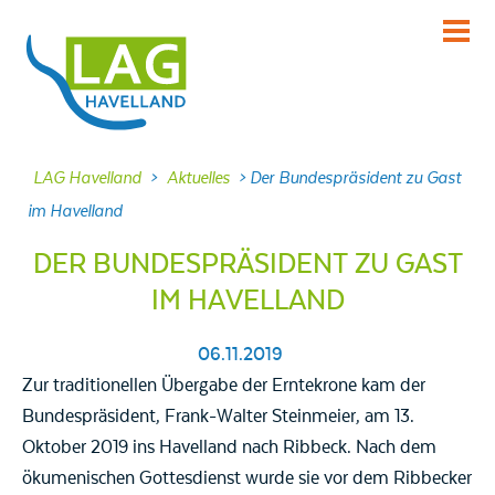
KENNENLERNEN
Über uns
INFORMIEREN
LAG Havelland
>
Aktuelles
>
Der Bundespräsident zu Gast
Aktuelles
im Havelland
MITMACHEN
DER BUNDESPRÄSIDENT ZU GAST
Projekte
IM HAVELLAND
DABEI SEIN
Veranstaltungen
06.11.2019
NACHLESEN
Zur traditionellen Übergabe der Erntekrone kam der
Dokumente
Bundespräsident, Frank-Walter Steinmeier, am 13.
Oktober 2019 ins Havelland nach Ribbeck. Nach dem
FRAGEN
ökumenischen Gottesdienst wurde sie vor dem Ribbecker
Kontakt