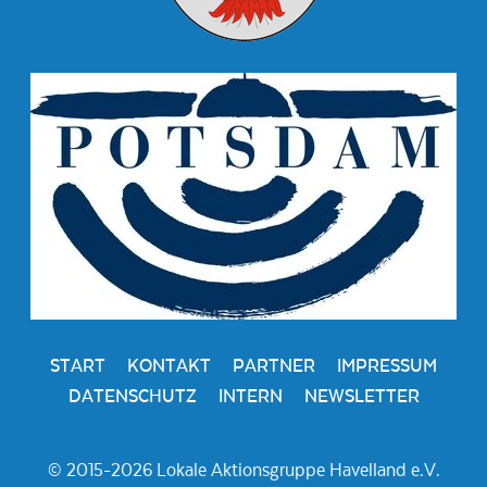
START
KONTAKT
PARTNER
IMPRESSUM
DATENSCHUTZ
INTERN
NEWSLETTER
© 2015-2026 Lokale Aktionsgruppe Havelland e.V.