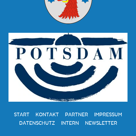
START
KONTAKT
PARTNER
IMPRESSUM
DATENSCHUTZ
INTERN
NEWSLETTER