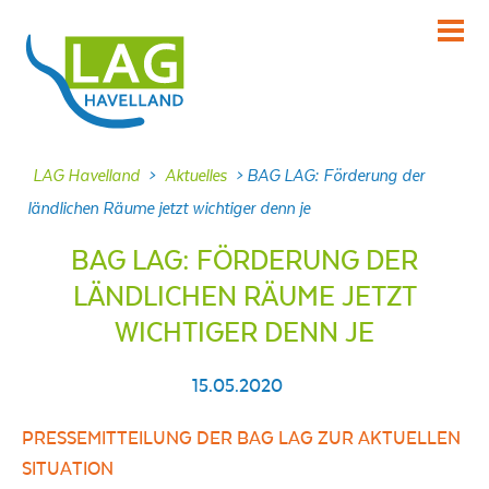
KENNENLERNEN
Über uns
INFORMIEREN
LAG Havelland
>
Aktuelles
>
BAG LAG: Förderung der
Aktuelles
ländlichen Räume jetzt wichtiger denn je
MITMACHEN
BAG LAG: FÖRDERUNG DER
Projekte
LÄNDLICHEN RÄUME JETZT
DABEI SEIN
WICHTIGER DENN JE
Veranstaltungen
NACHLESEN
15.05.2020
Dokumente
PRESSEMITTEILUNG DER BAG LAG ZUR AKTUELLEN
FRAGEN
SITUATION
Kontakt