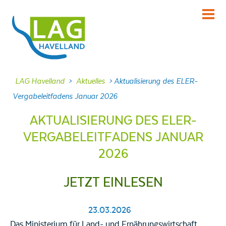
KENNENLERNEN
Über uns
INFORMIEREN
LAG Havelland
>
Aktuelles
>
Aktualisierung des ELER-
Aktuelles
Vergabeleitfadens Januar 2026
MITMACHEN
AKTUALISIERUNG DES ELER-
Projekte
VERGABELEITFADENS JANUAR
DABEI SEIN
2026
Veranstaltungen
NACHLESEN
JETZT EINLESEN
Dokumente
FRAGEN
23.03.2026
Kontakt
Das Ministerium für Land- und Ernährungswirtschaft,