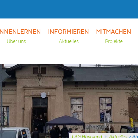
NNENLERNEN
INFORMIEREN
MITMACHEN
Über uns
Aktuelles
Projekte
LAG Havelland
>
Aktuelles
>
Ab