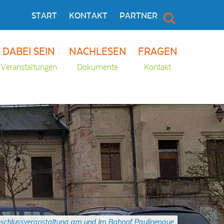
START
KONTAKT
PARTNER
DABEI SEIN
NACHLESEN
FRAGEN
Veranstaltungen
Dokumente
Kontakt
schlussveranstaltung am und im Bahnof Paulinenaue