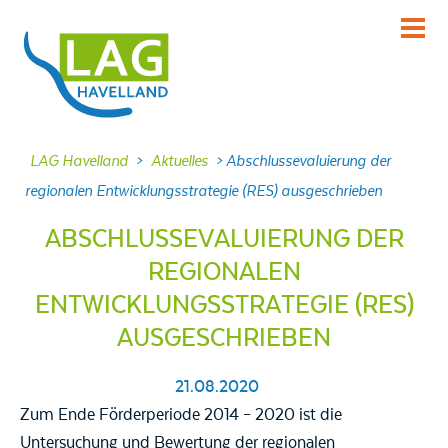
KENNENLERNEN
Über uns
INFORMIEREN
LAG Havelland
>
Aktuelles
>
Abschlussevaluierung der
Aktuelles
regionalen Entwicklungsstrategie (RES) ausgeschrieben
MITMACHEN
ABSCHLUSSEVALUIERUNG DER
Projekte
REGIONALEN
DABEI SEIN
ENTWICKLUNGSSTRATEGIE (RES)
Veranstaltungen
AUSGESCHRIEBEN
NACHLESEN
Dokumente
21.08.2020
FRAGEN
Zum Ende Förderperiode 2014 – 2020 ist die
Kontakt
Untersuchung und Bewertung der regionalen