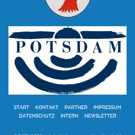
START
KONTAKT
PARTNER
IMPRESSUM
DATENSCHUTZ
INTERN
NEWSLETTER