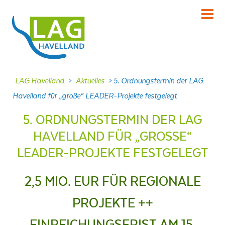
KENNENLERNEN
Über uns
INFORMIEREN
LAG Havelland
>
Aktuelles
>
5. Ordnungstermin der LAG
Aktuelles
Havelland für „große“ LEADER-Projekte festgelegt
MITMACHEN
5. ORDNUNGSTERMIN DER LAG
Projekte
HAVELLAND FÜR „GROSSE“ L
DABEI SEIN
EADER-PROJEKTE FESTGELEGT
Veranstaltungen
NACHLESEN
2,5 MIO. EUR FÜR REGIONALE
Dokumente
PROJEKTE ++
FRAGEN
Kontakt
EINREICHUNGSFRIST AM 15.