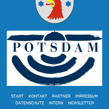
START
KONTAKT
PARTNER
IMPRESSUM
DATENSCHUTZ
INTERN
NEWSLETTER