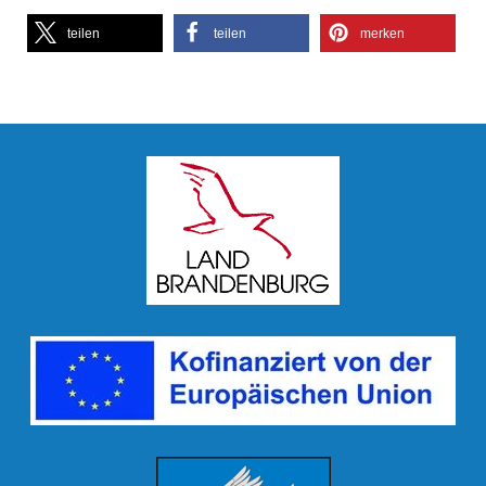
teilen
teilen
merken