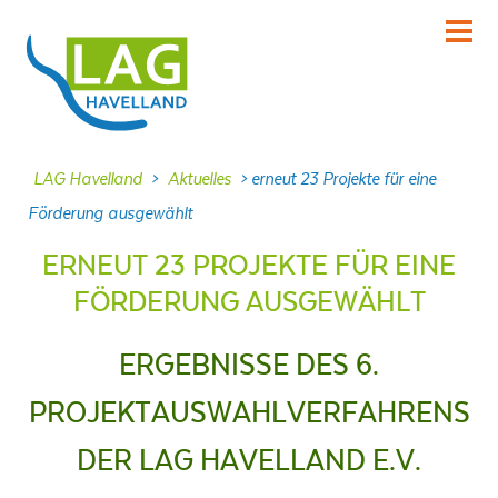
KENNENLERNEN
Über uns
INFORMIEREN
LAG Havelland
>
Aktuelles
>
erneut 23 Projekte für eine
Aktuelles
Förderung ausgewählt
MITMACHEN
ERNEUT 23 PROJEKTE FÜR EINE
Projekte
FÖRDERUNG AUSGEWÄHLT
DABEI SEIN
Veranstaltungen
ERGEBNISSE DES 6.
NACHLESEN
PROJEKTAUSWAHLVERFAHRENS
Dokumente
DER LAG HAVELLAND E.V.
FRAGEN
Kontakt